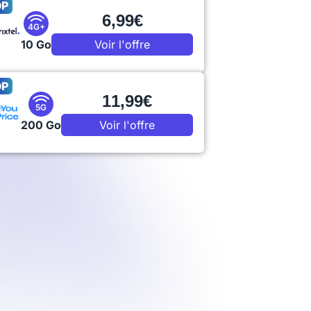
OP
6,99€
4G+
10 Go
Voir l'offre
OP
11,99€
5G
200 Go
Voir l'offre