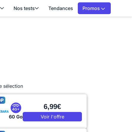
Nos tests
Tendances
Promos
e sélection
OP
6,99€
4G+
60 Go
Voir l'offre