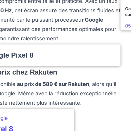
compromis entre taille et praticité. Avec un taux
Ga
20 Hz
, cet écran assure des transitions fluides et
su
alimenté par le puissant processeu
r Google
05
 garantissant des performances optimales pour
 moindre ralentissement.
le Pixel 8
prix chez Rakuten
ponible
au prix de 589 € sur Rakuten
, alors qu'il
de Google. Même avec la réduction exceptionnelle
este nettement plus intéressante.
gle
xel 8