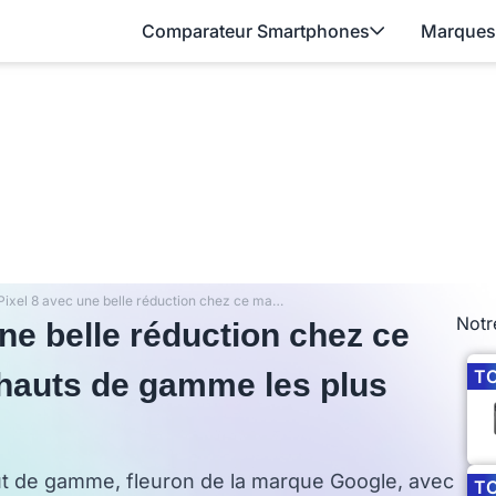
Comparateur Smartphones
Marques
Le Google Pixel 8 avec une belle réduction chez ce marchand pour l’un des hauts de gamme les plus demandés !
Notr
ne belle réduction chez ce
T
hauts de gamme les plus
ut de gamme, fleuron de la marque Google, avec
T