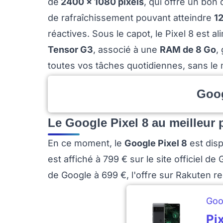
de
2400 x 1080 pixels
, qui offre un bon 
de rafraîchissement pouvant atteindre
1
réactives. Sous le capot, le Pixel 8 est 
Tensor G3
, associé à une
RAM de 8 Go
,
toutes vos tâches quotidiennes, sans le
Goog
Le Google Pixel 8 au meilleur 
En ce moment, le
Google Pixel 8
est dis
est affiché à 799 € sur le site officiel 
de Google à 699 €, l'offre sur Rakuten r
Goo
Pi