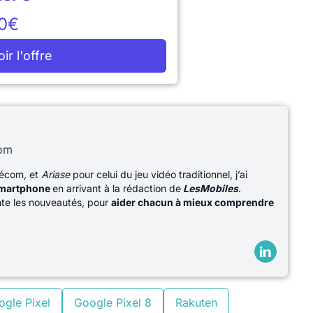
0€
oir l'offre
com
lécom, et
Ariase
pour celui du jeu vidéo traditionnel, j’ai
martphone
en arrivant à la rédaction de
LesMobiles
.
ente les nouveautés, pour
aider chacun à mieux comprendre
gle Pixel
Google Pixel 8
Rakuten