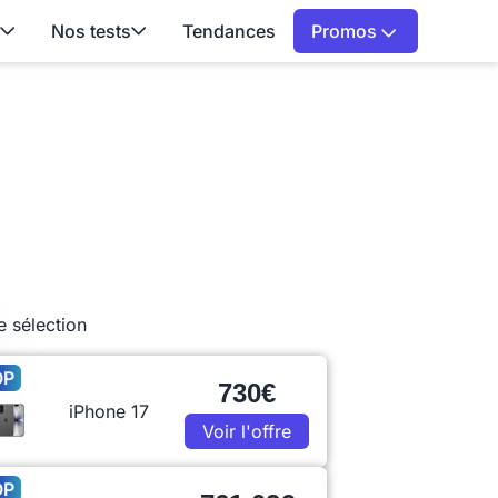
Nos tests
Tendances
Promos
e sélection
OP
730€
iPhone 17
Voir l'offre
OP