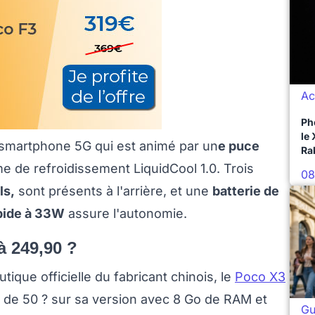
Ac
Ph
le
 smartphone 5G qui est animé par un
e puce
Ra
e de refroidissement LiquidCool 1.0. Trois
08
ls,
sont présents à l'arrière, et une
batterie de
pide à 33W
assure l'autonomie.
à 249,90 ?
ique officielle du fabricant chinois, le
Poco X3
e de 50 ? sur sa version avec 8 Go de RAM et
Gu