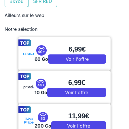
B&You
SFR RED
Ailleurs sur le web
Notre sélection
TOP
6,99€
4G+
60 Go
Voir l'offre
TOP
6,99€
4G+
10 Go
Voir l'offre
TOP
11,99€
5G
200 Go
Voir l'offre