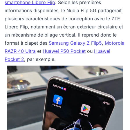
smartphone Libero Flip
. Selon les premières
informations disponibles, le Nubia Flip 5G partagerait
plusieurs caractéristiques de conception avec le ZTE
Libero Flip, notamment un écran extérieur circulaire et
un mécanisme de pliage vertical. Il reprend donc le
format à clapet des
Samsung Galaxy Z Flip5
,
Motorola
RAZR 40 Ultra
et
Huawei P50 Pocket
ou
Huawei
Pocket 2
, par exemple.