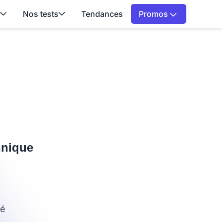
Nos tests
Tendances
Promos
hnique
hé