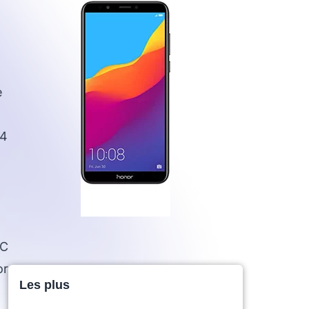
e
94
xC
or
Les plus