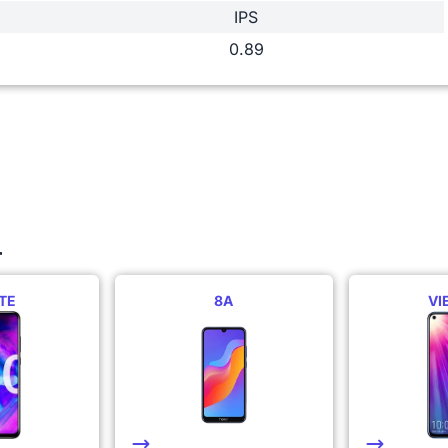
IPS
0.89
r
ITE
8A
VI