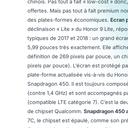
chinois. Pas tout à fait « low-cost » don
offertes. Mais pas tout à fait premium n
des plates-formes économiques.
Ecran 
déclinaison « Lite » du Honor 9 Lite, répo
typiques de 2017 et 2018 : un grand écra
5,99 pouces très exactement. Elle affic
définition de 269 pixels par pouce, un ch
pixels par pouce). L’écran est protégé p
plate-forme actualisée vis-à-vis du Hono
Snapdragon 450. Il est toujours composé
(contre 1,4 GHz) et sont accompagnés 
(compatible LTE catégorie 7). C’est la
de chipset Qualcomm.
Snapdragon 450 
7C, le chipset est épaulé, comme son p