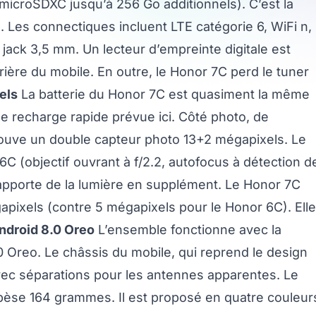
microSDXC jusqu’à 256 Go additionnels). C’est la
. Les connectiques incluent LTE catégorie 6, WiFi n,
jack 3,5 mm. Un lecteur d’empreinte digitale est
ère du mobile. En outre, le Honor 7C perd le tuner
els
La batterie du Honor 7C est quasiment la même
e recharge rapide prévue ici. Côté photo, de
rouve un double capteur photo 13+2 mégapixels. Le
C (objectif ouvrant à f/2.2, autofocus à détection d
 apporte de la lumière en supplément. Le Honor 7C
ixels (contre 5 mégapixels pour le Honor 6C). Elle
ndroid 8.0 Oreo
L’ensemble fonctionne avec la
 Oreo. Le châssis du mobile, qui reprend le design
ec séparations pour les antennes apparentes. Le
pèse 164 grammes. Il est proposé en quatre couleur