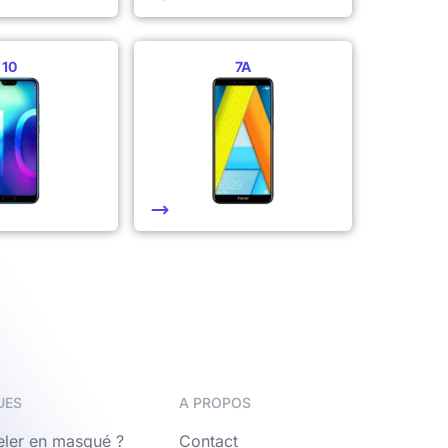
10
7A
UES
A PROPOS
ler en masqué ?
Contact