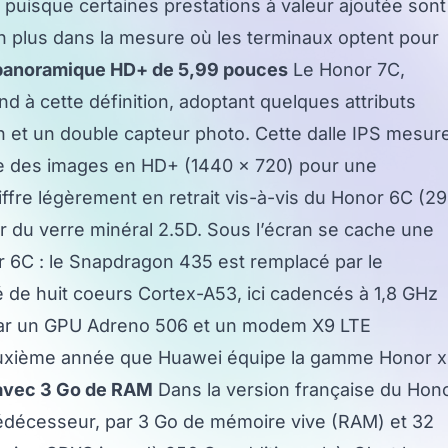
c, puisque certaines prestations à valeur ajoutée sont
on plus dans la mesure où les terminaux optent pour
panoramique HD+ de 5,99 pouces
Le Honor 7C,
nd à cette définition, adoptant quelques attributs
n et un double capteur photo. Cette dalle IPS mesur
he des images en HD+ (1440 x 720) pour une
iffre légèrement en retrait vis-à-vis du Honor 6C (2
ar du verre minéral 2.5D. Sous l’écran se cache une
r 6C : le Snapdragon 435 est remplacé par le
 de huit coeurs Cortex-A53, ici cadencés à 1,8 GHz
par un GPU Adreno 506 et un modem X9 LTE
 deuxième année que Huawei équipe la gamme Honor 
avec 3 Go de RAM
Dans la version française du Hon
rédécesseur, par 3 Go de mémoire vive (RAM) et 32