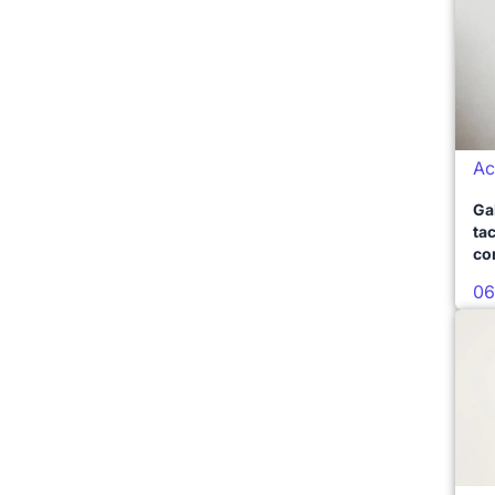
Ac
Ga
ta
co
06