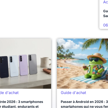
Ac
Ga
Sa
06
de d'achat
Guide d'achat
trée 2026 : 3 smartphones
Passer à Android en 2026 : 3
 étudiant, endurants et
smartphones qui ne vous fe