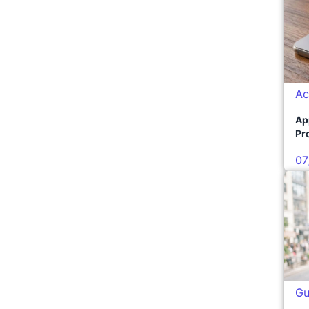
Ac
Ap
Pro
07
Gu