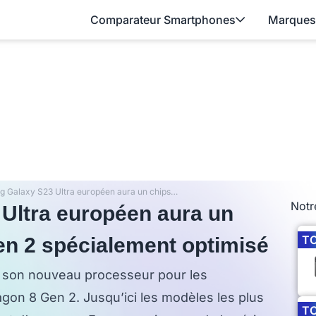
Comparateur Smartphones
Marques
Le Samsung Galaxy S23 Ultra européen aura un chipset Snapdragon 8 Gen 2 spécialement optimisé
Notr
Ultra européen aura un
T
n 2 spécialement optimisé
it son nouveau processeur pour les
on 8 Gen 2. Jusqu’ici les modèles les plus
T