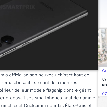
Gu
 a officialisé son nouveau chipset haut de
Vo
reux fabricants se sont déjà montrés
pr
ntérieur de leur modèle flagship dont le géant
07
nier proposait ses smartphones haut de gamme
c un chipset Qualcomm pour les États-Unis et