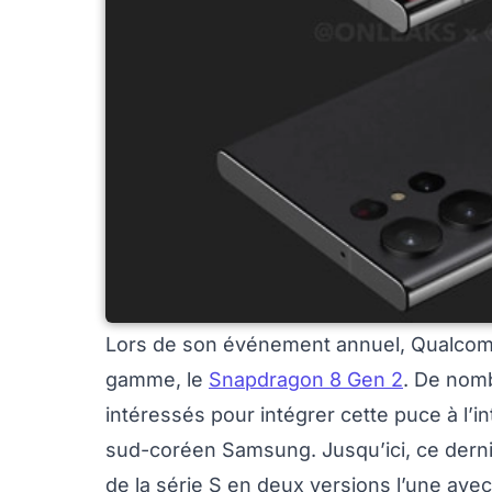
Lors de son événement annuel, Qualcomm
gamme, le
Snapdragon 8 Gen 2
. De nomb
intéressés pour intégrer cette puce à l’i
sud-coréen Samsung. Jusqu’ici, ce der
de la série S en deux versions l’une ave