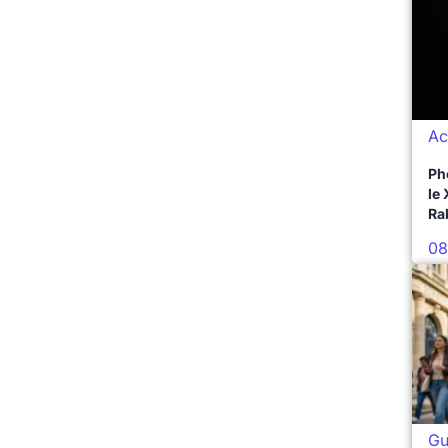
Ac
Ph
le
Ra
08
Gu