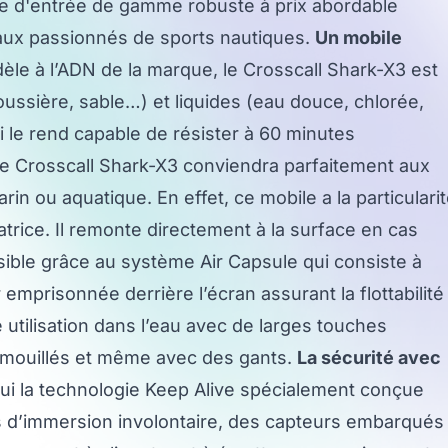
le d'entrée de gamme robuste à prix abordable
 aux passionnés de sports nautiques.
Un mobile
èle à l’ADN de la marque, le Crosscall Shark-X3 est
ussière, sable…) et liquides (eau douce, chlorée,
i le rend capable de résister à 60 minutes
e Crosscall Shark-X3 conviendra parfaitement aux
rin ou aquatique. En effet, ce mobile a la particulari
atrice. Il remonte directement à la surface en cas
ible grâce au système Air Capsule qui consiste à
 emprisonnée derrière l’écran assurant la flottabilité
 utilisation dans l’eau avec de larges touches
ts mouillés et même avec des gants.
La sécurité avec
i la technologie Keep Alive spécialement conçue
as d’immersion involontaire, des capteurs embarqués