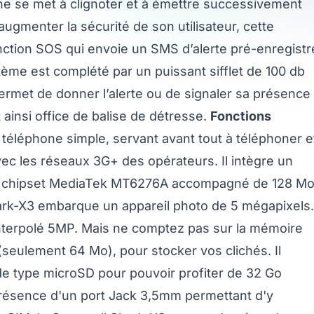
ne se met à clignoter et à émettre successivement
ugmenter la sécurité de son utilisateur, cette
ction SOS qui envoie un SMS d’alerte pré-enregistr
ème est complété par un puissant sifflet de 100 db
ermet de donner l’alerte ou de signaler sa présence
 ainsi office de balise de détresse.
Fonctions
téléphone simple, servant avant tout à téléphoner e
ec les réseaux 3G+ des opérateurs. Il intègre un
un chipset MediaTek MT6276A accompagné de 128 M
ark-X3 embarque un appareil photo de 5 mégapixels.
P interpolé 5MP. Mais ne comptez pas sur la mémoire
 (seulement 64 Mo), pour stocker vos clichés. Il
de type microSD pour pouvoir profiter de 32 Go
résence d'un port Jack 3,5mm permettant d'y