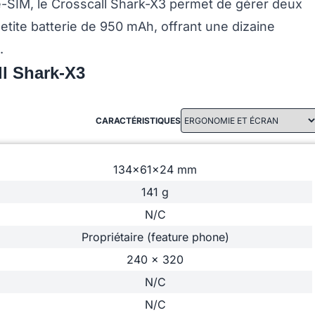
-SIM, le Crosscall Shark-X3 permet de gérer deux
petite batterie de 950 mAh, offrant une dizaine
.
ll Shark-X3
CARACTÉRISTIQUES
134x61x24 mm
141 g
N/C
Propriétaire (feature phone)
240 x 320
N/C
N/C