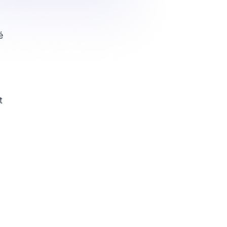
é
t
o