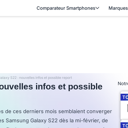
Comparateur Smartphones
Marques
axy S22 : nouvelles infos et possible report
Notr
uvelles infos et possible
T
tes de ces derniers mois semblaient converger
es Samsung Galaxy S22 dès la mi-février, de
T