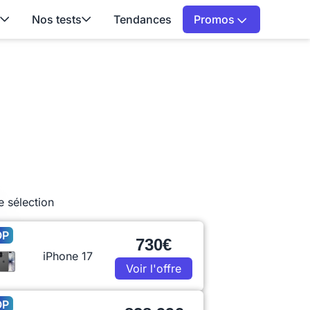
Nos tests
Tendances
Promos
e sélection
OP
730€
iPhone 17
Voir l'offre
OP