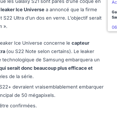
 que les Galaxy S21 sont parés d’une coque en
Ac
leaker Ice Universe
a annoncé que la firme
Ga
Sa
S22 Ultra d’un dos en verre. L’objectif serait
m ».
06
 leaker Ice Universe concerne le
capteur
tra
(ou S22 Note selon certains). Le leaker
rine technologique de Samsung embarquera un
ui serait donc beaucoup plus efficace et
es de la série.
 S22+ devraient vraisemblablement embarquer
rincipal de 50 mégapixels.
 être confirmées.