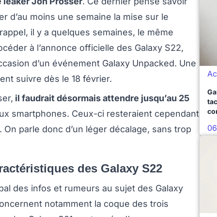
 leaker Jon Prosser
. Ce dernier pense savoir
ler d’au moins une semaine la mise sur le
rappel, il y a quelques semaines, le même
céder à l’annonce officielle des Galaxy S22,
 l’occasion d’un événement Galaxy Unpacked. Une
Ac
nt suivre dès le 18 février.
Ga
ser,
il faudrait désormais attendre jusqu’au 25
ta
co
ux smartphones. Ceux-ci resteraient cependant
06
 On parle donc d’un léger décalage, sans trop
ractéristiques des Galaxy S22
e bal des infos et rumeurs au sujet des Galaxy
concernent notamment la coque des trois