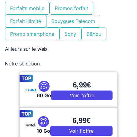
Forfaits mobile
Promos forfait
Forfait illimité
Bouygues Telecom
Promo smartphone
Sony
B&You
Ailleurs sur le web
Notre sélection
TOP
6,99€
4G+
60 Go
Voir l'offre
TOP
6,99€
4G+
10 Go
Voir l'offre