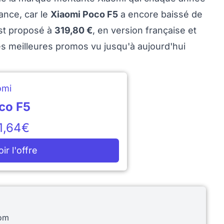
ance, car le
Xiaomi Poco F5
a encore baissé de
 est proposé à
319,80 €
, en version française et
es meilleures promos vu jusqu'à aujourd'hui
omi
co F5
1,64€
oir l'offre
com