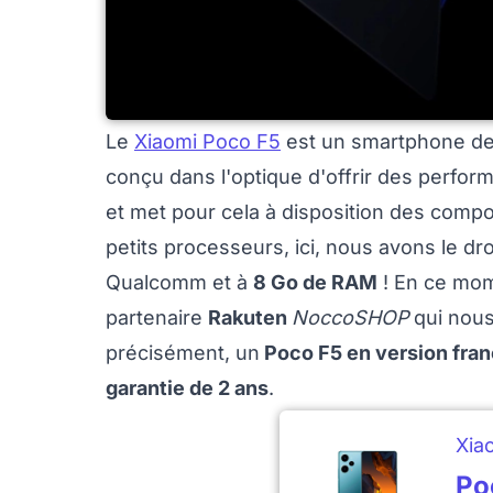
Le
Xiaomi Poco F5
est un smartphone de 
conçu dans l'optique d'offrir des perform
et met pour cela à disposition des compos
petits processeurs, ici, nous avons le dro
Qualcomm et à
8 Go de RAM
! En ce mom
partenaire
Rakuten
NoccoSHOP
qui nou
précisément, un
Poco F5 en version fran
garantie de 2 ans
.
Xia
Po