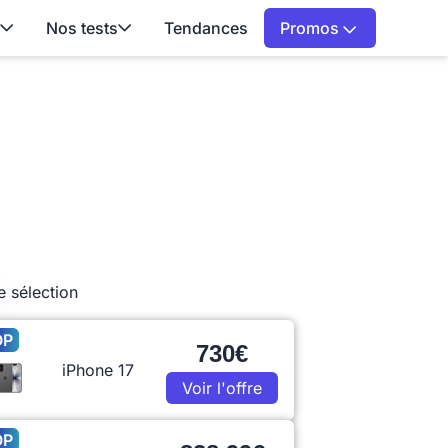
Nos tests
Tendances
Promos
e sélection
OP
730€
iPhone 17
Voir l'offre
OP