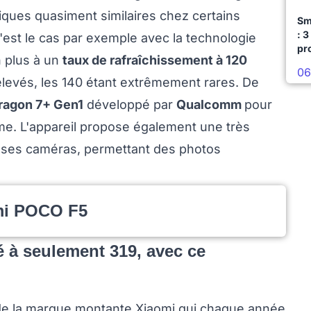
tiques quasiment similaires chez certains
Sm
: 3
st le cas par exemple avec la technologie
pr
 plus à un
taux de rafraîchissement à 120
06
s élevés, les 140 étant extrêmement rares. De
agon 7+ Gen1
développé par
Qualcomm
pour
me. L'appareil propose également une très
ses caméras, permettant des photos
mi POCO F5
 à seulement 319, avec ce
 de la marque montante Xiaomi qui chaque année