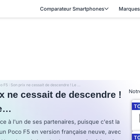
Comparateur Smartphones
Marques
Xiaomi Poco F5 : Son prix ne cessait de descendre ! Le Black Friday l'atomise…
Notr
x ne cessait de descendre !
T
se…
ce à l'un de ses partenaires, puisque c'est la
un Poco F5 en version française neuve, avec
T