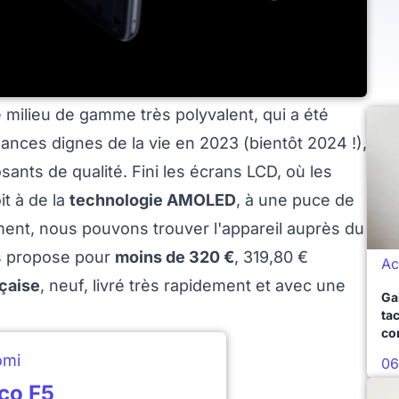
milieu de gamme très polyvalent, qui a été
ances dignes de la vie en 2023 (bientôt 2024 !),
ants de qualité. Fini les écrans LCD, où les
it à de la
technologie AMOLED
, à une puce de
ent, nous pouvons trouver l'appareil auprès du
s propose pour
moins de 320 €
, 319,80 €
Ac
çaise
, neuf, livré très rapidement et avec une
Ga
ta
co
omi
06
co F5