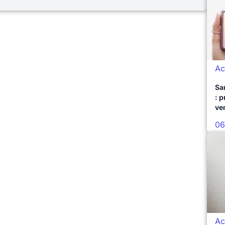
Ac
Sa
: 
ve
06
Ac