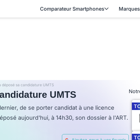
Comparateur Smartphones
Marques
a déposé sa candidature UMTS
Notr
candidature UMTS
T
dernier, de se porter candidat à une licence
osé aujourd'hui, à 14h30, son dossier à l'ART.
T
Ajoutez-nous à vos favoris