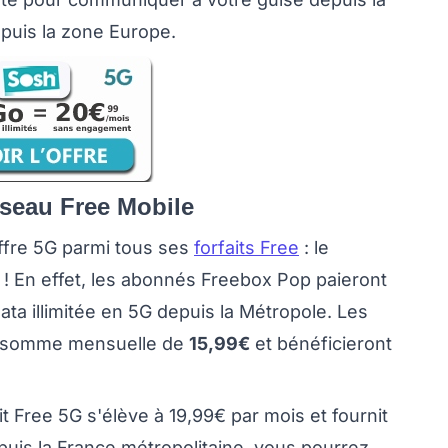
puis la zone Europe.
réseau Free Mobile
ffre 5G parmi tous ses
forfaits Free
: le
! En effet, les abonnés Freebox Pop paieront
data illimitée en 5G depuis la Métropole. Les
la somme mensuelle de
15,99€
et bénéficieront
it Free 5G s'élève à 19,99€ par mois et fournit
uis la France métropolitaine, vous pourrez