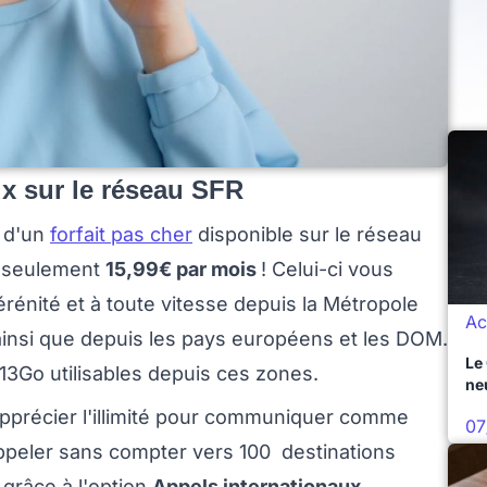
ux sur le réseau SFR
 d'un
forfait pas cher
disponible sur le réseau
 à seulement
15,99€ par mois
! Celui-ci vous
érénité et à toute vitesse depuis la Métropole
Ac
ainsi que depuis les pays européens et les DOM.
Le
 13Go utilisables depuis ces zones.
ne
pprécier l'illimité pour communiquer comme
07
ppeler sans compter vers 100 destinations
 grâce à l'option
Appels internationaux