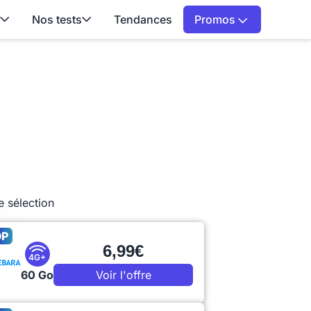
Nos tests
Tendances
Promos
e sélection
OP
6,99€
4G+
60 Go
Voir l'offre