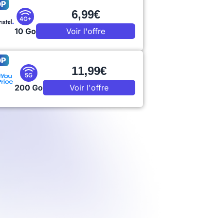
OP
6,99€
4G+
10 Go
Voir l'offre
OP
11,99€
5G
200 Go
Voir l'offre