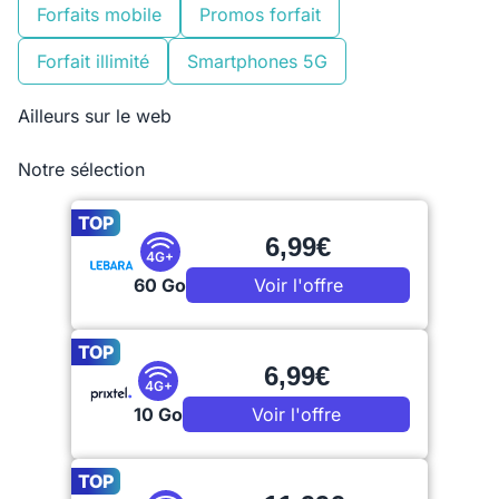
Forfaits mobile
Promos forfait
Forfait illimité
Smartphones 5G
Ailleurs sur le web
Notre sélection
TOP
6,99€
4G+
60 Go
Voir l'offre
TOP
6,99€
4G+
10 Go
Voir l'offre
TOP