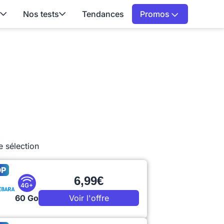
Nos tests
Tendances
Promos
e sélection
OP
6,99€
4G+
60 Go
Voir l'offre