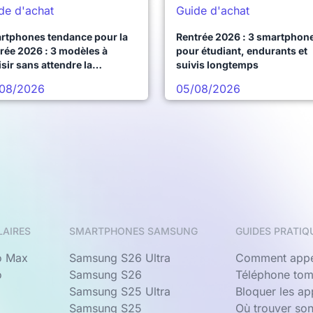
de d'achat
Guide d'achat
rtphones tendance pour la
Rentrée 2026 : 3 smartphon
rée 2026 : 3 modèles à
pour étudiant, endurants et
sir sans attendre la
suivis longtemps
chaine vague
08/2026
05/08/2026
LAIRES
SMARTPHONES SAMSUNG
GUIDES PRATIQ
o Max
Samsung S26 Ultra
Comment appe
o
Samsung S26
Téléphone tom
Samsung S25 Ultra
Bloquer les a
Samsung S25
Où trouver so