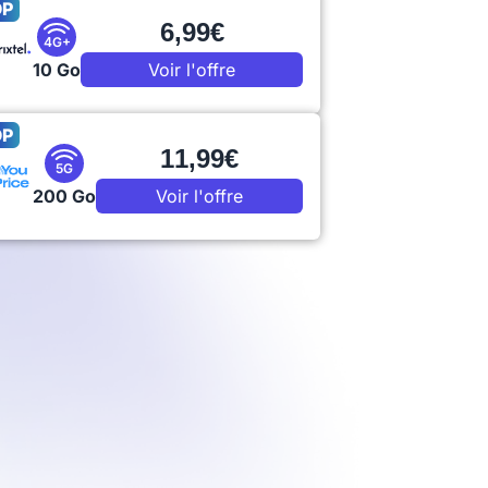
OP
6,99€
4G+
10 Go
Voir l'offre
OP
11,99€
5G
200 Go
Voir l'offre