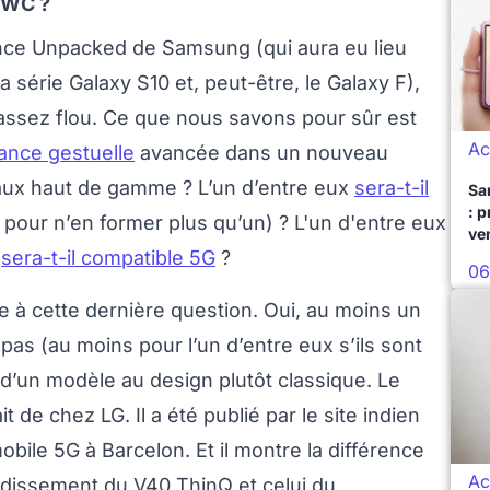
MWC ?
rence Unpacked de Samsung (qui aura eu lieu
a série Galaxy S10 et, peut-être, le Galaxy F),
 assez flou. Ce que nous savons pour sûr est
Ac
ance gestuelle
avancée dans un nouveau
naux haut de gamme ? L’un d’entre eux
sera-t-il
Sa
: 
pour n’en former plus qu’un) ? L'un d'entre eux
ve
x
sera-t-il compatible 5G
?
06
ve à cette dernière question. Oui, au moins un
 pas (au moins pour l’un d’entre eux s’ils sont
 d’un modèle au design plutôt classique. Le
 de chez LG. Il a été publié par le site indien
 mobile 5G à Barcelon. Et il montre la différence
Ac
idissement du V40 ThinQ et celui du