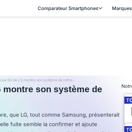
Comparateur Smartphones
Marques
Le smartphone 5G de LG montre son système de refroidissement
Notr
 montre son système de
T
bre, que LG, tout comme Samsung, présenterait
le fuite semble la confirmer et ajoute
T