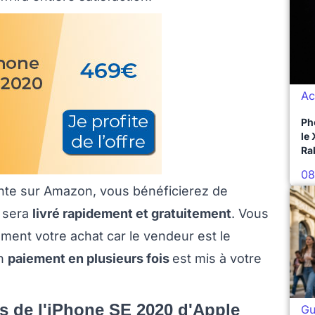
Ac
Ph
le
Ra
08
ente sur Amazon, vous bénéficierez de
 sera
livré rapidement et gratuitement
. Vous
ement votre achat car le vendeur est le
un
paiement en plusieurs fois
est mis à votre
es de l'iPhone SE 2020 d'Apple
Gu