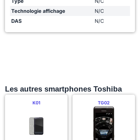
Type
N/C
Technologie affichage
N/C
DAS
N/C
Les autres smartphones Toshiba
K01
TG02