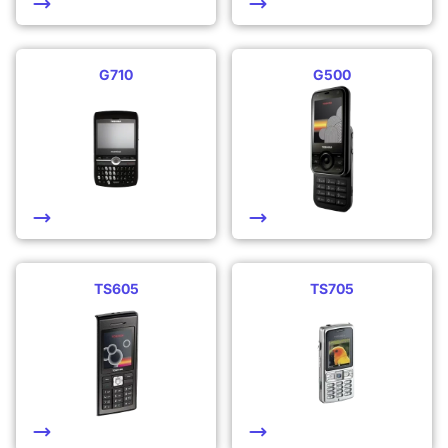
G710
G500
TS605
TS705