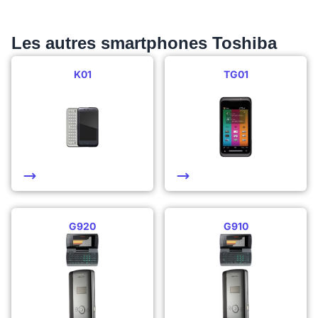
Les autres smartphones Toshiba
K01
TG01
G920
G910