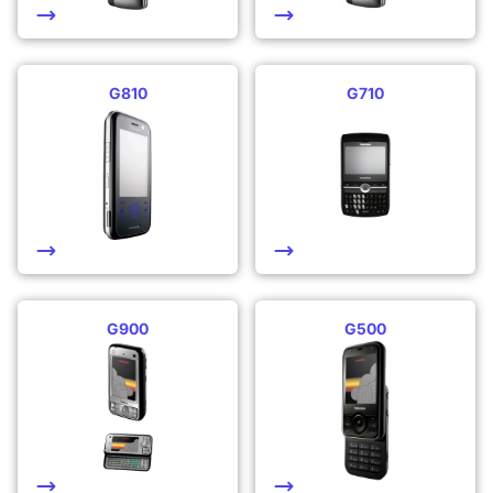
G810
G710
G900
G500