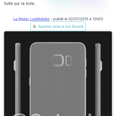
fuité sur la toile.
La Rédac LesMobiles
- publié le 02/07/2015 à 12h03
Ajoutez-nous à vos favoris