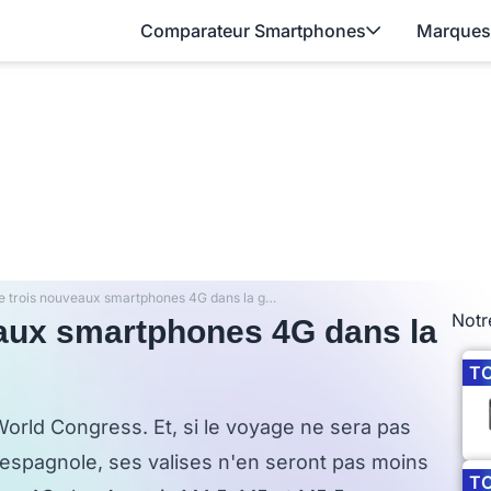
Comparateur Smartphones
Marques
Bq présente trois nouveaux smartphones 4G dans la gamme Aquaris M
Notr
eaux smartphones 4G dans la
T
rld Congress. Et, si le voyage ne sera pas
 espagnole, ses valises n'en seront pas moins
T