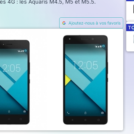
s 4G : les Aquaris M4.5, M5 et M5.5.
Ajoutez-nous à vos favoris
T