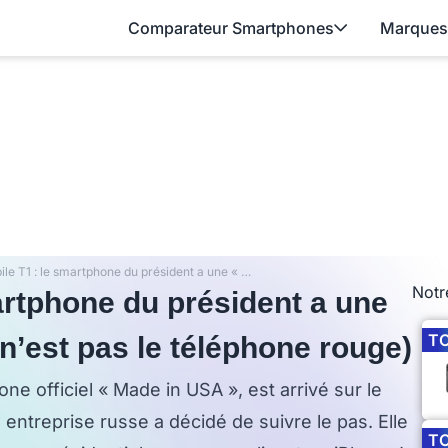
Comparateur Smartphones
Marques
Trump Mobile T1 : le smartphone du président a une « version » Russe (et ce n’est pas le téléphone rouge)
Notr
artphone du président a une
T
 n’est pas le téléphone rouge)
ne officiel « Made in USA », est arrivé sur le
entreprise russe a décidé de suivre le pas. Elle
T