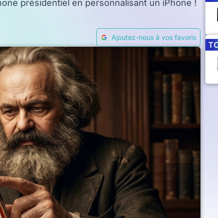
phone présidentiel en personnalisant un iPhone !
Ajoutez-nous à vos favoris
T