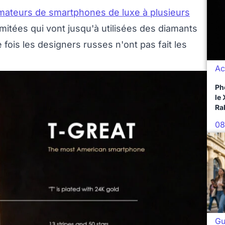
mateurs de smartphones de luxe à plusieurs
imitées qui vont jusqu'à utilisées des diamants
 fois les designers russes n'ont pas fait les
Ac
Ph
le
Ra
08
Gu