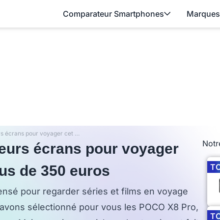
Comparateur Smartphones
Marques
Séries et films : les meilleurs écrans pour voyager cet été sans dépenser plus de 350 euros
Notr
lleurs écrans pour voyager
T
lus de 350 euros
nsé pour regarder séries et films en voyage
 avons sélectionné pour vous les POCO X8 Pro,
T