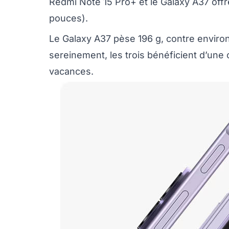
Redmi Note 15 Pro+ et le Galaxy A37 offr
pouces).
Le Galaxy A37 pèse 196 g, contre enviro
sereinement, les trois bénéficient d’une c
vacances.