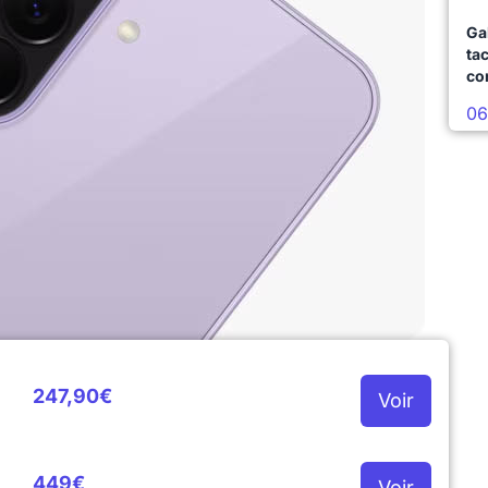
Ga
ta
co
06
247,90€
Voir
449€
Voir