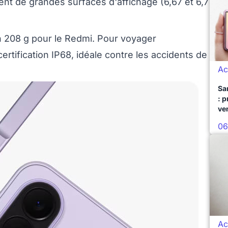
ent de grandes surfaces d'affichage (6,67 et 6,7
n 208 g pour le Redmi. Pour voyager
ertification IP68, idéale contre les accidents de
Ac
Sa
: 
ve
06
Ac