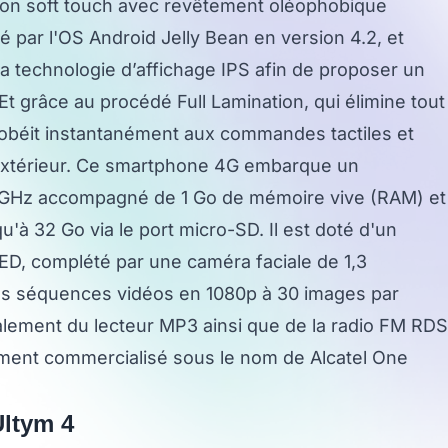
tion soft touch avec revêtement oléophobique
mé par l'OS Android Jelly Bean en version 4.2, et
a technologie d’affichage IPS afin de proposer un
Et grâce au procédé Full Lamination, qui élimine tout
, il obéit instantanément aux commandes tactiles et
 l’extérieur. Ce smartphone 4G embarque un
GHz accompagné de 1 Go de mémoire vive (RAM) et
'à 32 Go via le port micro-SD. Il est doté d'un
ED, complété par une caméra faciale de 1,3
des séquences vidéos en 1080p à 30 images par
lement du lecteur MP3 ainsi que de la radio FM RDS
ment commercialisé sous le nom de Alcatel One
Ultym 4