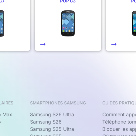
C7
POP C3
P
LAIRES
SMARTPHONES SAMSUNG
GUIDES PRATIQ
o Max
Samsung S26 Ultra
Comment appe
o
Samsung S26
Téléphone tom
Samsung S25 Ultra
Bloquer les a