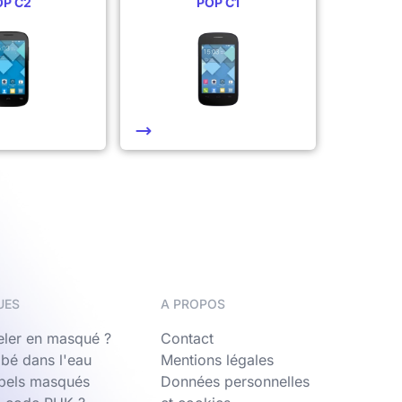
OP C2
POP C1
UES
A PROPOS
ler en masqué ?
Contact
bé dans l'eau
Mentions légales
ppels masqués
Données personnelles