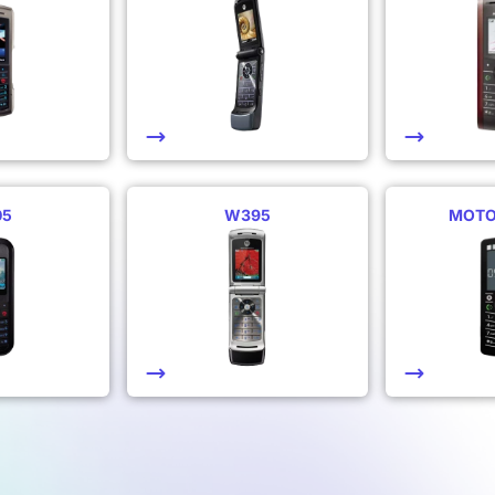
05
W395
MOTO