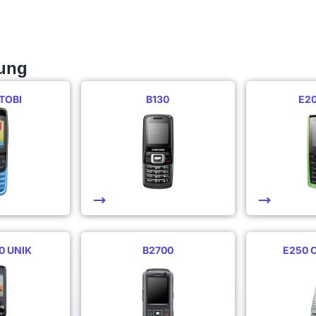
ung
TOBI
B130
E2
0 UNIK
B2700
E250 