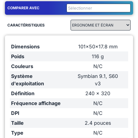
COMPARER AVEC
CARACTÉRISTIQUES
Dimensions
101x50x17.8 mm
Poids
116 g
Couleurs
N/C
Système
Symbian 9.1, S60
d'exploitation
v3
Définition
240 x 320
Fréquence affichage
N/C
DPI
N/C
Taille
2.4 pouces
Type
N/C