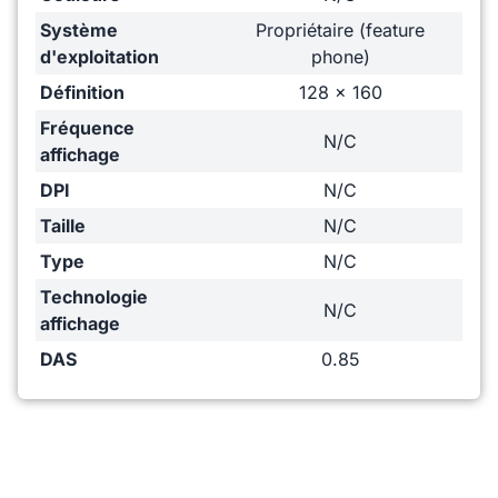
Système
Propriétaire (feature
d'exploitation
phone)
Définition
128 x 160
Fréquence
N/C
affichage
DPI
N/C
Taille
N/C
Type
N/C
Technologie
N/C
affichage
DAS
0.85