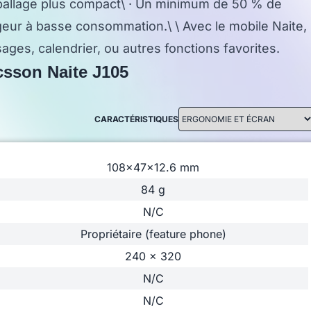
allage plus compact\ · Un minimum de 50 % de
geur à basse consommation.\ \ Avec le mobile Naite,
ges, calendrier, ou autres fonctions favorites.
csson Naite J105
CARACTÉRISTIQUES
108x47x12.6 mm
84 g
N/C
Propriétaire (feature phone)
240 x 320
N/C
N/C