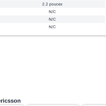
2.2 pouces
N/C
N/C
N/C
ricsson