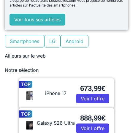
L'équipe de rédacteurs LesMobiles.com vous propose de nombreux
articles sur l'actualité des smartphones.
Voir tous ses articles
Smartphones
LG
Android
Ailleurs sur le web
Notre sélection
TOP
673,99€
iPhone 17
Voir l'offre
TOP
888,99€
Galaxy S26 Ultra
Voir l'offre