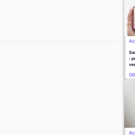
Ac
Sa
: 
ve
06
Ac