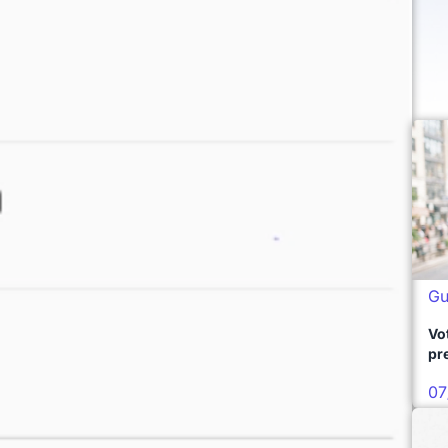
Gu
Vo
pr
07