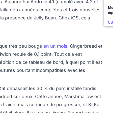
s. Aujourd’hui Android 4.1 (cumulé avec 4.2 et
Mo
a fallu deux années complètes et trois nouvelles
éq
 la présence de Jelly Bean. Chez iOS, cela
08
t que très peu bougé
en un mois
. Gingerbread et
ich recule de 0,1 point. Tout cela est
ition de ce tableau de bord, à quel point il est
moutures pourtant incompatibles avec les
itKat dépassait les 30 % du parc installé tandis
ndroid sur deux. Cette année, Marshmallow est
la traîne, mais continue de progresser, et KitKat
l était alors. Il y a un an, Froyo, Gingerbread et