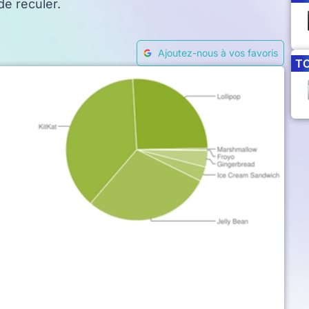
de reculer.
Ajoutez-nous à vos favoris
T