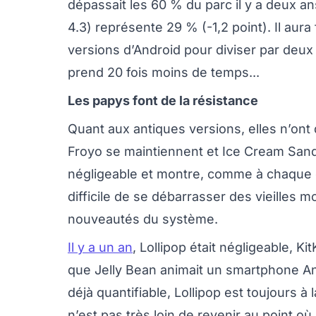
dépassait les 60 % du parc il y a deux an
4.3) représente 29 % (-1,2 point). Il aur
versions d’Android pour diviser par deux
prend 20 fois moins de temps...
Les papys font de la résistance
Quant aux antiques versions, elles n’on
Froyo se maintiennent et Ice Cream Sandw
négligeable et montre, comme à chaque éd
difficile de se débarrasser des vieilles 
nouveautés du système.
Il y a un an
, Lollipop était négligeable, K
que Jelly Bean animait un smartphone A
déjà quantifiable, Lollipop est toujours à 
n’est pas très loin de revenir au point où i