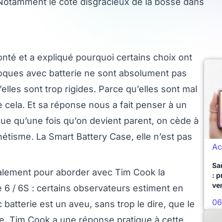
 Notamment le côté disgracieux de la bosse dans
é et a expliqué pourquoi certains choix ont
s coques avec batterie ne sont absolument pas
elles sont trop rigides. Parce qu’elles sont mal
 cela. Et sa réponse nous a fait penser à un
que qu’une fois qu’on devient parent, on cède à
sthétisme. La Smart Battery Case, elle n’est pas
Ac
Sa
galement pour aborder avec Tim Cook la
: 
ve
 6 / 6S : certains observateurs estiment en
06
batterie est un aveu, sans trop le dire, que le
e. Tim Cook a une réponse pratique à cette