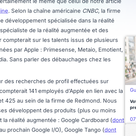
certainement le même que celui de notre article
aine
. Selon la chaîne américaine
CNBC
, la firme
e développement spécialisée dans la réalité
spécialiste de la réalité augmentée et des
 compterait sur les talents issus de plusieurs
nnées par Apple : Primesense, Metaio, Emotient,
dia. Sans parler des débauchages chez les
r des recherches de profil effectuées sur
Gu
 compterait 141 employés d’Apple en lien avec la
e et 425 au sein de la firme de Redmond. Nous
Vo
pr
ses développent des produits (plus ou moins
07
e et la réalité augmentée : Google Cardboard (
dont
 au prochain Google I/O), Google Tango (
dont