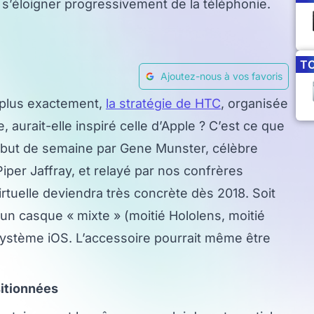
e s’éloigner progressivement de la téléphonie.
T
Ajoutez-nous à vos favoris
 plus exactement,
la stratégie de HTC
, organisée
le, aurait-elle inspiré celle d’Apple ? C’est ce que
ébut de semaine par Gene Munster, célèbre
iper Jaffray, et relayé par nos confrères
 virtuelle deviendra très concrète dès 2018. Soit
’un casque « mixte » (moitié Hololens, moitié
osystème iOS. L’accessoire pourrait même être
sitionnées