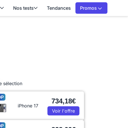
Nos tests
Tendances
Promos
e sélection
OP
734,18€
iPhone 17
Voir l'offre
OP