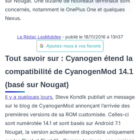
sur Nougat. Une dizaine de nouveaux terminaux sont
concernés, notamment le OnePlus One et quelques
Nexus.
La Rédac LesMobiles
- publié le 18/11/2016 à 13h37
Ajoutez-nous à vos favoris
Tout savoir sur : Cyanogen étend la
compatibilité de CyanogenMod 14.1
(basé sur Nougat)
Il y a quelques jours
, Steve Kondik publiait un message
sur le blog de CyanogenMod annonçant l’arrivée des
premières versions de sa ROM customisée. Celles-ci
sont numérotée 14.1 et sont basés sur Android 7.1
Nougat, la version actuellement disponible uniquement