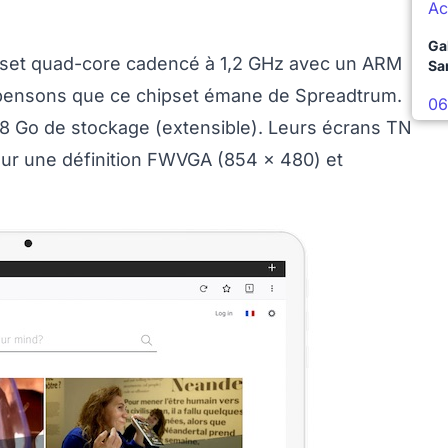
Ac
Ga
ipset quad-core cadencé à 1,2 GHz avec un ARM
Sa
s pensons que ce chipset émane de Spreadtrum.
06
8 Go de stockage (extensible). Leurs écrans TN
our une définition FWVGA (854 x 480) et