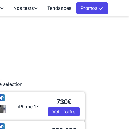
Nos tests
Tendances
Promos
e sélection
OP
730€
iPhone 17
Voir l'offre
OP