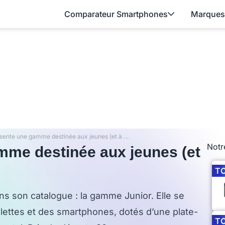
Comparateur Smartphones
Marques
Archos présente une gamme destinée aux jeunes (et à leurs parents)
Notr
mme destinée aux jeunes (et
T
ans son catalogue : la gamme Junior. Elle se
ettes et des smartphones, dotés d’une plate-
T