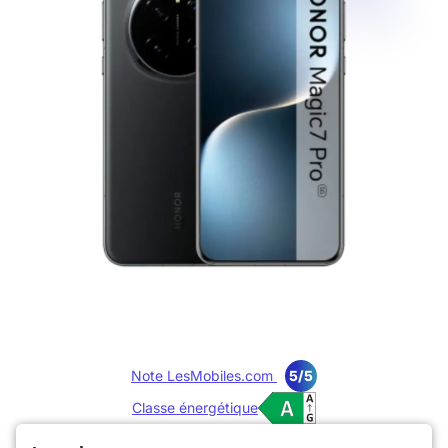
Note LesMobiles.com
5/5
Classe énergétique