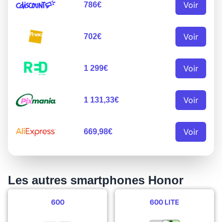
Voir
786€
Voir
702€
Voir
1 299€
Voir
1 131,33€
Voir
669,98€
Les autres smartphones Honor
600
600 LITE