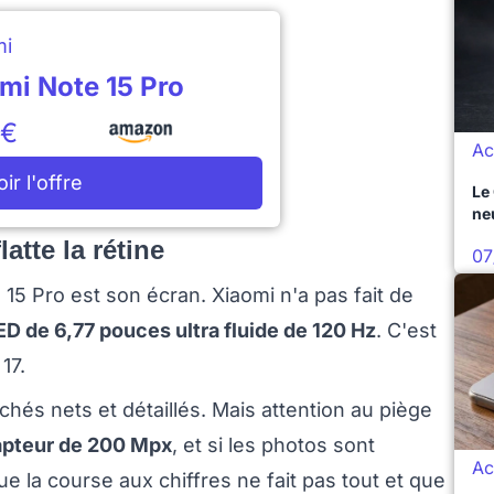
mi
mi Note 15 Pro
9€
Ac
oir l'offre
Le
ne
tte la rétine
07
15 Pro est son écran. Xiaomi n'a pas fait de
D de 6,77 pouces ultra fluide de 120 Hz
. C'est
17.
chés nets et détaillés. Mais attention au piège
apteur de 200 Mpx
, et si les photos sont
Ac
e la course aux chiffres ne fait pas tout et que