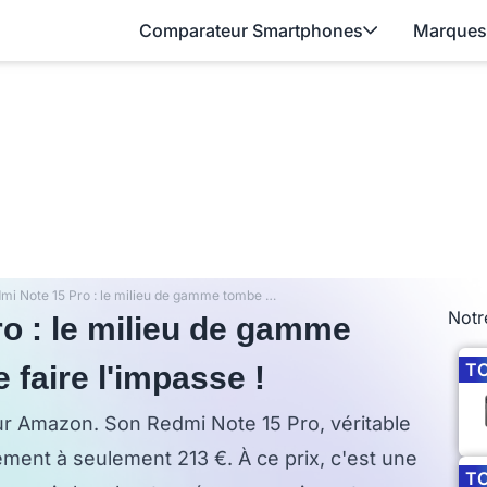
Comparateur Smartphones
Marques
Xiaomi Redmi Note 15 Pro : le milieu de gamme tombe à 213 €, difficile de faire l'impasse !
Notr
o : le milieu de gamme
T
e faire l'impasse !
ur Amazon. Son Redmi Note 15 Pro, véritable
lement à seulement 213 €. À ce prix, c'est une
T