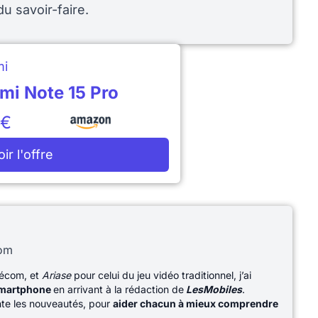
u savoir-faire.
mi
mi Note 15 Pro
9€
oir l'offre
com
lécom, et
Ariase
pour celui du jeu vidéo traditionnel, j’ai
martphone
en arrivant à la rédaction de
LesMobiles
.
ente les nouveautés, pour
aider chacun à mieux comprendre