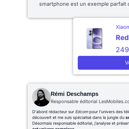
smartphone est un exemple parfait d
Xiao
Red
24
V
Rémi Deschamps
Responsable éditorial LesMobiles.
D'abord rédacteur sur
Edcom
pour l'univers des té
découvert et me suis spécialisé dans la jungle du
s
Désormais responsable éditorial, j’analyse et prés
cet univers complexe
.