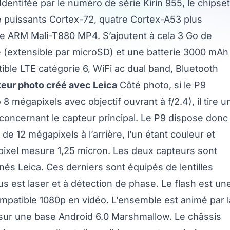
dentifée par le numéro de série Kirin 955, le chipset
re puissants Cortex-72, quatre Cortex-A53 plus
 ARM Mali-T880 MP4. S’ajoutent à cela 3 Go de
 (extensible par microSD) et une batterie 3000 mAh
ble LTE catégorie 6, WiFi ac dual band, Bluetooth
eur photo créé avec Leica
Côté photo, si le P9
mégapixels avec objectif ouvrant à f/2.4), il tire u
 concernant le capteur principal. Le P9 dispose donc
 12 mégapixels à l’arrière, l’un étant couleur et
 pixel mesure 1,25 micron. Les deux capteurs sont
nés Leica. Ces derniers sont équipés de lentilles
us est laser et à détection de phase. Le flash est un
mpatible 1080p en vidéo. L’ensemble est animé par l
 sur une base Android 6.0 Marshmallow. Le châssis