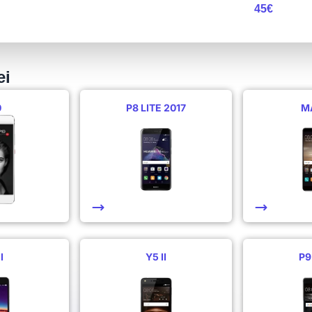
45€
ei
0
P8 LITE 2017
M
I
Y5 II
P9