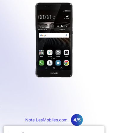
l
n
Note LesMobiles.com
4/5