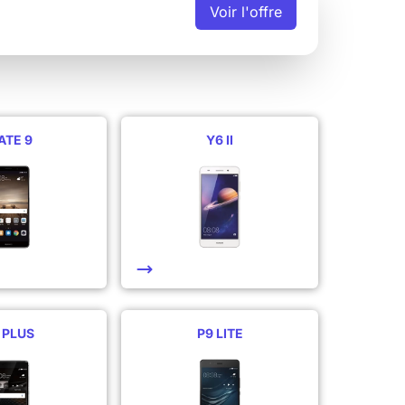
Voir
l'offre
ATE 9
Y6 II
 PLUS
P9 LITE