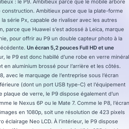
ieux : le P9. Ambitieux parce que le mobile arbore
 construction. Ambitieux parce que la plate-forme
la série Px, capable de rivaliser avec les autres
n, parce que Huawei s’est adossé à Leica, marque
ie, pour offrir au P9 un double capteur photo à la
précédente.
Un écran 5,2 pouces Full HD et une
ur, le P9 est donc habillé d’une robe en verre minéra
et en aluminium brossé pour l’arrière et les côtés.
 avec le marquage de l’entreprise sous l’écran
inférieure (dont un port USB type-C) et l’équipement
e plaque de verre, le P9 dispose également d’un
comme le Nexus 6P ou le Mate 7. Comme le P8, l’écra
images en 1080p, soit une résolution de 423 pixels
ro éclairage Neo LCD. À l’intérieur, le P9 dispose