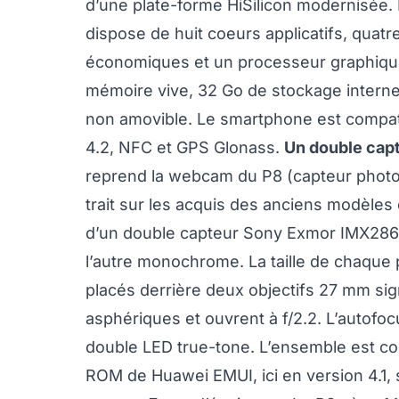
d’une plate-forme HiSilicon modernisée. I
dispose de huit coeurs applicatifs, quat
économiques et un processeur graphique
mémoire vive, 32 Go de stockage interne
non amovible. Le smartphone est compati
4.2, NFC et GPS Glonass.
Un double capt
reprend la webcam du P8 (capteur photo 8 
trait sur les acquis des anciens modèles
d’un double capteur Sony Exmor IMX286 de
l’autre monochrome. La taille de chaque
placés derrière deux objectifs 27 mm sig
asphériques et ouvrent à f/2.2. L’autofoc
double LED true-tone. L’ensemble est co
ROM de Huawei EMUI, ici en version 4.1,