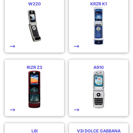
W220
KRZR K1
RIZR Z3
A910
L6I
V3I DOLCE GABBANA