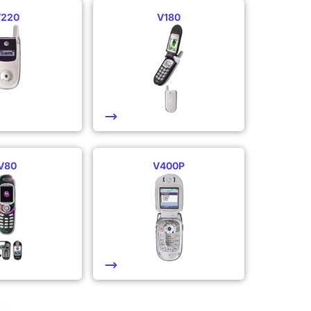
V220
V180
V80
V400P