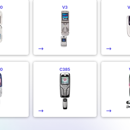
0
V3
0
C385