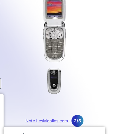
e
Note LesMobiles.com
2/5