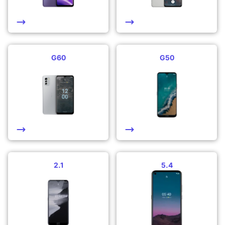
G60
G50
2.1
5.4