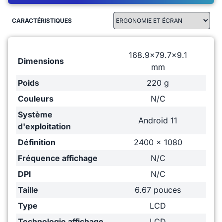
CARACTÉRISTIQUES
168.9x79.7x9.1
Dimensions
mm
Poids
220 g
Couleurs
N/C
Système
Android 11
d'exploitation
Définition
2400 x 1080
Fréquence affichage
N/C
DPI
N/C
Taille
6.67 pouces
Type
LCD
Technologie affichage
LCD