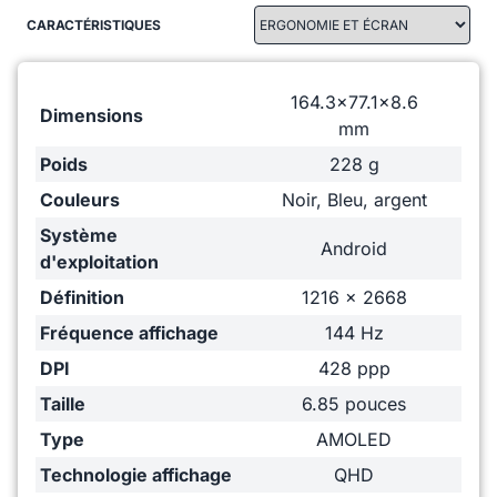
CARACTÉRISTIQUES
164.3x77.1x8.6
Dimensions
mm
Poids
228 g
Couleurs
Noir, Bleu, argent
Système
Android
d'exploitation
Définition
1216 x 2668
Fréquence affichage
144 Hz
DPI
428 ppp
Taille
6.85 pouces
Type
AMOLED
Technologie affichage
QHD