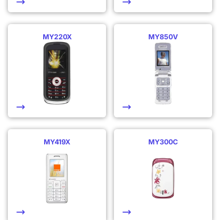
MY220X
MY850V
MY419X
MY300C