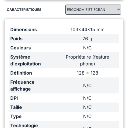
CARACTÉRISTIQUES
Dimensions
103x44x15 mm
Poids
76 g
Couleurs
N/C
Système
Propriétaire (feature
d'exploitation
phone)
Définition
128 x 128
Fréquence
N/C
affichage
DPI
N/C
Taille
N/C
Type
N/C
Technologie