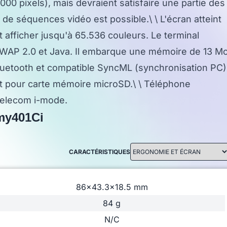
00 pixels), mais devraient satisfaire une partie des
t de séquences vidéo est possible.\ \ L'écran atteint
t afficher jusqu'à 65.536 couleurs. Le terminal
WAP 2.0 et Java. Il embarque une mémoire de 13 M
 Bluetooth et compatible SyncML (synchronisation PC)
rt pour carte mémoire microSD.\ \ Téléphone
elecom i-mode.
my401Ci
CARACTÉRISTIQUES
86x43.3x18.5 mm
84 g
N/C