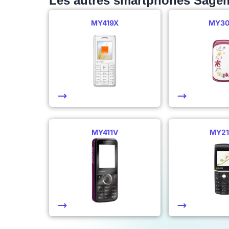
Les autres smartphones Sage
MY419X
MY3
MY411V
MY21