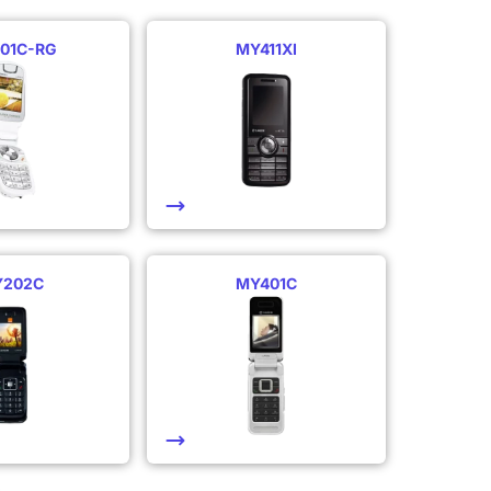
01C-RG
MY411XI
202C
MY401C