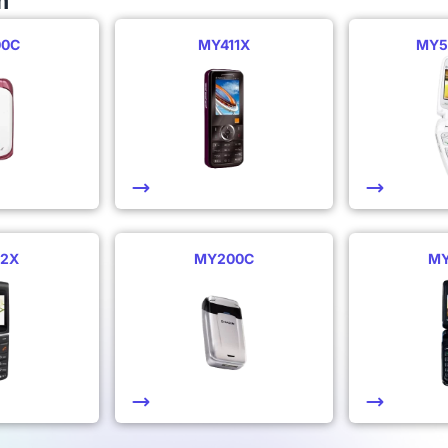
m
00C
MY411X
MY5
2X
MY200C
MY