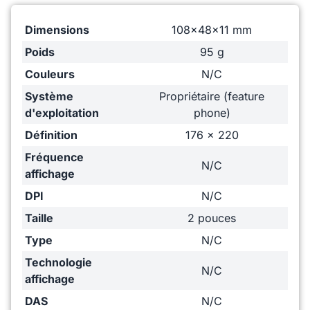
Dimensions
108x48x11 mm
Poids
95 g
Couleurs
N/C
Système
Propriétaire (feature
d'exploitation
phone)
Définition
176 x 220
Fréquence
N/C
affichage
DPI
N/C
Taille
2 pouces
Type
N/C
Technologie
N/C
affichage
DAS
N/C