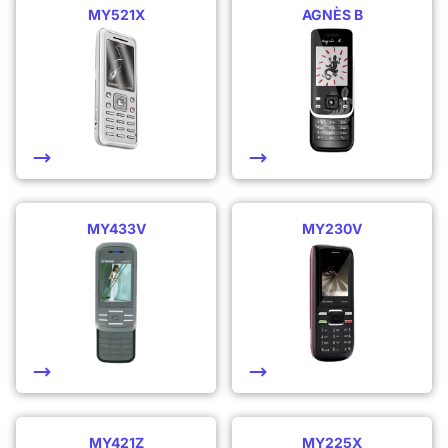
MY521X
AGNÈS B
MY433V
MY230V
MY421Z
MY225X