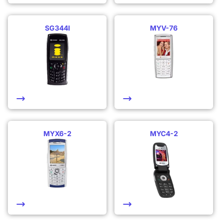
SG344I
MYV-76
MYX6-2
MYC4-2