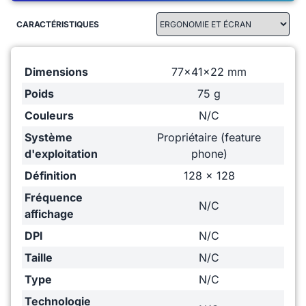
CARACTÉRISTIQUES
Dimensions
77x41x22 mm
Poids
75 g
Couleurs
N/C
Système
Propriétaire (feature
d'exploitation
phone)
Définition
128 x 128
Fréquence
N/C
affichage
DPI
N/C
Taille
N/C
Type
N/C
Technologie